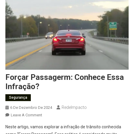
Forçar Passagerm: Conhece Essa
Infração?
Segurança
RedeImpacto
6 De Dezembro De 2024
On
Leave A Comment
Forçar
Neste artigo, vamos explorar a infração de trânsito conhecida
Passagerm: