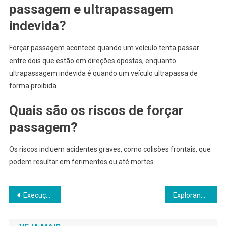
passagem e ultrapassagem
indevida?
Forçar passagem acontece quando um veículo tenta passar
entre dois que estão em direções opostas, enquanto
ultrapassagem indevida é quando um veículo ultrapassa de
forma proibida.
Quais são os riscos de forçar
passagem?
Os riscos incluem acidentes graves, como colisões frontais, que
podem resultar em ferimentos ou até mortes.
Navegação
Execução fatal: Jovem que sobreviveu a tentativa de homicídio é morto.
Explorando os Mapas do Significado: A Arquitetura da Crença de Jordan Peterson
de