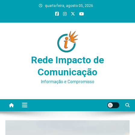
Skip
quarta-feira, agosto 05, 2026
to
content
Rede Impacto de
Comunicação
Informação e Compromisso