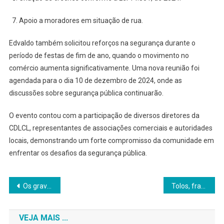
Apoio a moradores em situação de rua.
Edvaldo também solicitou reforços na segurança durante o
período de festas de fim de ano, quando o movimento no
comércio aumenta significativamente. Uma nova reunião foi
agendada para o dia 10 de dezembro de 2024, onde as
discussões sobre segurança pública continuarão.
O evento contou com a participação de diversos diretores da
CDLCL, representantes de associações comerciais e autoridades
locais, demonstrando um forte compromisso da comunidade em
enfrentar os desafios da segurança pública.
Navegação
Os graves casos do vício em apostas online
Tolos, fraudes e militantes
de
VEJA MAIS ...