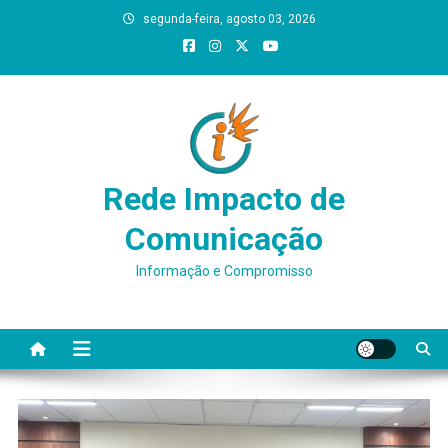
Skip
segunda-feira, agosto 03, 2026
to
content
Rede Impacto de
Comunicação
Informação e Compromisso