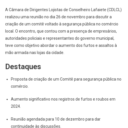
CDL
A Câmara de Dirigentes Lojistas de Conselheiro Lafaiete (CDLCL)
Lafaiete
realizou uma reunião no dia 26 de novembro para discutir a
Propõe
criação de um comitê voltado à segurança pública no comércio
Comitê
local. O encontro, que contou com a presença de empresários,
De
Segurança
autoridades policiais e representantes do governo municipal,
Pública
teve como objetivo abordar o aumento dos furtos e assaltos à
Para
mão armada nas lojas da cidade.
O
Comércio
Destaques
Proposta de criação de um Comitê para segurança pública no
comércio.
Aumento significativo nos registros de furtos e roubos em
2024.
Reunião agendada para 10 de dezembro para dar
continuidade às discussões.