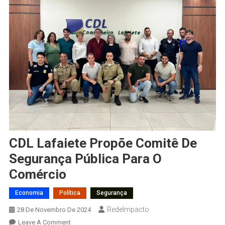
CDL Lafaiete Propõe Comitê De
Segurança Pública Para O
Comércio
Economia
Política
Segurança
RedeImpacto
28 De Novembro De 2024
On
Leave A Comment