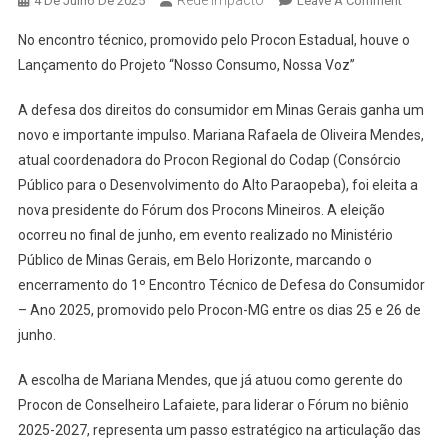
Rede Impacto
4 De Julho De 2025
Leave A Comment
Coorde
No encontro técnico, promovido pelo Procon Estadual, houve o
Do
Lançamento do Projeto “Nosso Consumo, Nossa Voz”
Procon
Regiona
A defesa dos direitos do consumidor em Minas Gerais ganha um
Do
novo e importante impulso. Mariana Rafaela de Oliveira Mendes,
Codap,
atual coordenadora do Procon Regional do Codap (Consórcio
Mariana
Mendes
Público para o Desenvolvimento do Alto Paraopeba), foi eleita a
Assum
nova presidente do Fórum dos Procons Mineiros. A eleição
Presidê
ocorreu no final de junho, em evento realizado no Ministério
Do
Público de Minas Gerais, em Belo Horizonte, marcando o
Fórum
encerramento do 1º Encontro Técnico de Defesa do Consumidor
Dos
– Ano 2025, promovido pelo Procon-MG entre os dias 25 e 26 de
Procon
junho.
Mineiro
A escolha de Mariana Mendes, que já atuou como gerente do
Procon de Conselheiro Lafaiete, para liderar o Fórum no biênio
2025-2027, representa um passo estratégico na articulação das