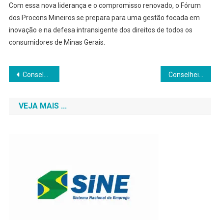
Com essa nova liderança e o compromisso renovado, o Fórum
dos Procons Mineiros se prepara para uma gestão focada em
inovação e na defesa intransigente dos direitos de todos os
consumidores de Minas Gerais.
Navegação
Conselheiro Lafaiete Recebe Grande Copa de Marcha da Raça Mangalarga Marchador com Entrada e Estacionamento Gratuitos
Conselheiro Lafaiete Celebra o Dia Nacional da Saúde com Ações de Bem-Estar e Prevenção
de
VEJA MAIS ...
Post