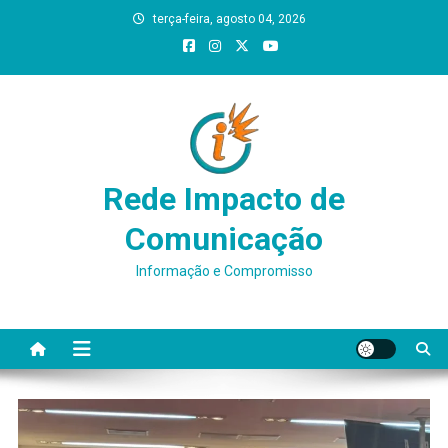
Skip
terça-feira, agosto 04, 2026
to
content
Rede Impacto de
Comunicação
Informação e Compromisso