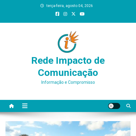
Skip
terça-feira, agosto 04, 2026
to
content
Rede Impacto de
Comunicação
Informação e Compromisso