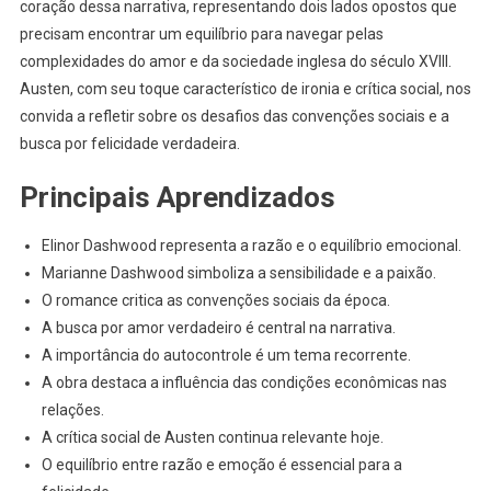
coração dessa narrativa, representando dois lados opostos que
A
Profundidade
precisam encontrar um equilíbrio para navegar pelas
Das
complexidades do amor e da sociedade inglesa do século XVIII.
Relações
Austen, com seu toque característico de ironia e crítica social, nos
Em
convida a refletir sobre os desafios das convenções sociais e a
Jane
busca por felicidade verdadeira.
Austen
Principais Aprendizados
Elinor Dashwood representa a razão e o equilíbrio emocional.
Marianne Dashwood simboliza a sensibilidade e a paixão.
O romance critica as convenções sociais da época.
A busca por amor verdadeiro é central na narrativa.
A importância do autocontrole é um tema recorrente.
A obra destaca a influência das condições econômicas nas
relações.
A crítica social de Austen continua relevante hoje.
O equilíbrio entre razão e emoção é essencial para a