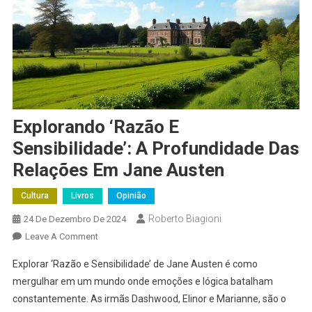
Explorando ‘Razão E
Sensibilidade’: A Profundidade Das
Relações Em Jane Austen
Cultura
Livros
Opinião
Roberto Biagioni
24 De Dezembro De 2024
On
Leave A Comment
Explorando
Explorar ‘Razão e Sensibilidade’ de Jane Austen é como
‘Razão
mergulhar em um mundo onde emoções e lógica batalham
E
constantemente. As irmãs Dashwood, Elinor e Marianne, são o
Sensibilidade’: