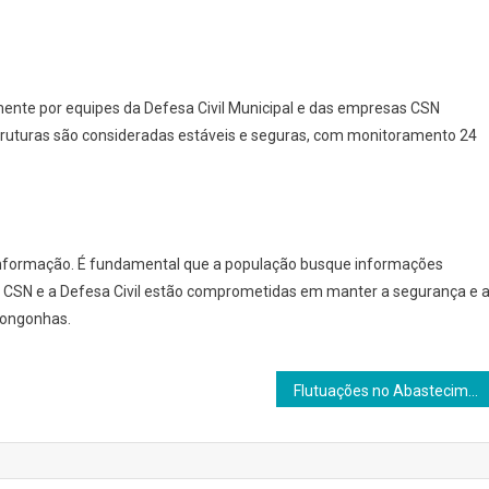
nte por equipes da Defesa Civil Municipal e das empresas CSN
truturas são consideradas estáveis e seguras, com monitoramento 24
informação. É fundamental que a população busque informações
 A CSN e a Defesa Civil estão comprometidas em manter a segurança e 
Congonhas.
Flutuações no Abastecimento: Copasa Relata Problemas na Distribuição de Água em Diversas Cidades