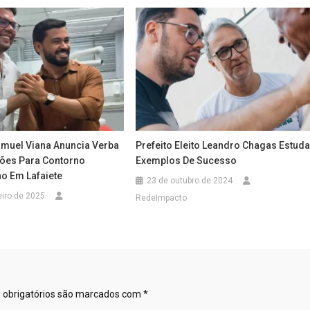
muel Viana Anuncia Verba
Prefeito Eleito Leandro Chagas Estud
hões Para Contorno
Exemplos De Sucesso
no Em Lafaiete
23 de outubro de 2024
eiro de 2025
RedeImpacto
obrigatórios são marcados com
*