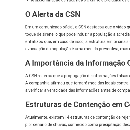
A disseminação de fake news é crime e prejudica os 
O Alerta da CSN
Em um comunicado oficial, a CSN destacou que o vídeo qu
toque de sirene, o que pode induzir a população a acred
enfatizou que, em caso de risco, a estrutura emite sinais 
evacuação da população é uma medida preventiva, mas nã
A Importância da Informação 
A CSN reiterou que a propagação de informações falsas é
A companhia afirmou que tomará medidas legais contra 
a verificar a veracidade das informações antes de compar
Estruturas de Contenção em 
Atualmente, existem 14 estruturas de contenção de reje
pior cenário de chuvas, conhecido como precipitação dec