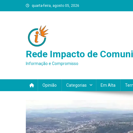
Skip
quarta-feira, agosto 05, 2026
to
content
Rede Impacto de Comun
Informação e Compromisso
Opinião
Categorias
Em Alta
Ter