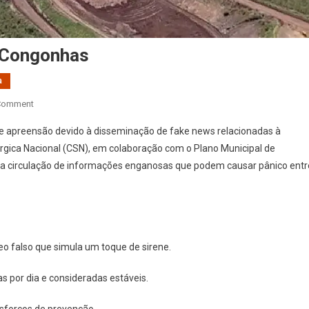
 Congonhas
a
On
Comment
Separando
 apreensão devido à disseminação de fake news relacionadas à
Fato
gica Nacional (CSN), em colaboração com o Plano Municipal de
De
 a circulação de informações enganosas que podem causar pânico entr
Ficção
Em
Congonhas
o falso que simula um toque de sirene.
 por dia e consideradas estáveis.