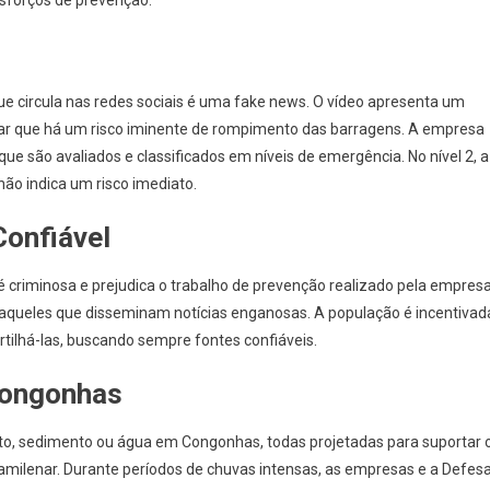
esforços de prevenção.
e circula nas redes sociais é uma fake news. O vídeo apresenta um
itar que há um risco iminente de rompimento das barragens. A empresa
que são avaliados e classificados em níveis de emergência. No nível 2, a
o indica um risco imediato.
Confiável
 criminosa e prejudica o trabalho de prevenção realizado pela empresa
aqueles que disseminam notícias enganosas. A população é incentivad
tilhá-las, buscando sempre fontes confiáveis.
Congonhas
ito, sedimento ou água em Congonhas, todas projetadas para suportar 
amilenar. Durante períodos de chuvas intensas, as empresas e a Defes