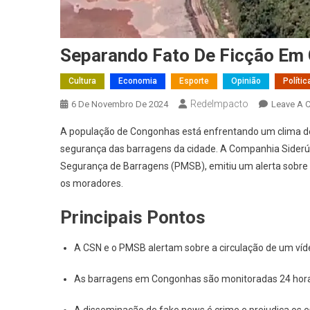
Separando Fato De Ficção Em
Cultura
Economia
Esporte
Opinião
Polític
RedeImpacto
6 De Novembro De 2024
Leave A 
A população de Congonhas está enfrentando um clima de
segurança das barragens da cidade. A Companhia Siderúr
Segurança de Barragens (PMSB), emitiu um alerta sobre
os moradores.
Principais Pontos
A CSN e o PMSB alertam sobre a circulação de um víde
As barragens em Congonhas são monitoradas 24 horas