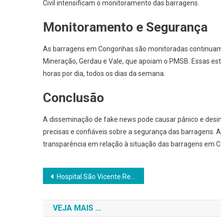
Civil intensificam o monitoramento das barragens.
Monitoramento e Segurança
As barragens em Congonhas são monitoradas continuame
Mineração, Gerdau e Vale, que apoiam o PMSB. Essas es
horas por dia, todos os dias da semana.
Conclusão
A disseminação de fake news pode causar pânico e des
precisas e confiáveis sobre a segurança das barragens.
transparência em relação à situação das barragens em 
Navegação
Hospital São Vicente Recebe R$ 150 mil por iniciativa do Vereador Erivelton
de
VEJA MAIS ...
Post