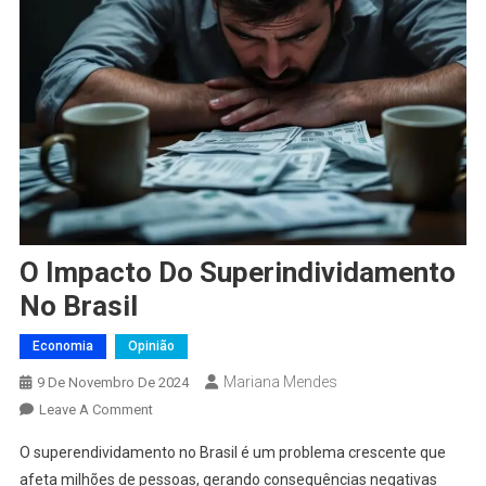
O Impacto Do Superindividamento
No Brasil
Economia
Opinião
Mariana Mendes
9 De Novembro De 2024
On
Leave A Comment
O
O superendividamento no Brasil é um problema crescente que
Impacto
afeta milhões de pessoas, gerando consequências negativas
Do